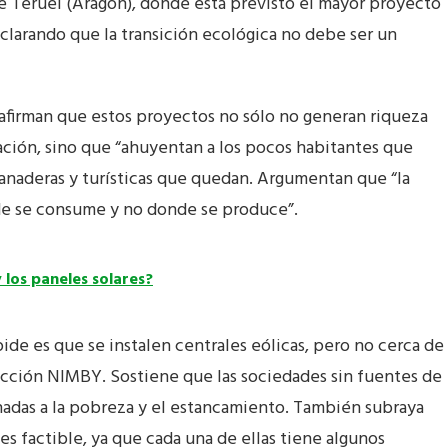
de Teruel (Aragón), donde está previsto el mayor proyecto
clarando que la transición ecológica no debe ser un
 afirman que estos proyectos no sólo no generan riqueza
ación, sino que “ahuyentan a los pocos habitantes que
ganaderas y turísticas que quedan. Argumentan que “la
nde se consume y no donde se produce”.
y los paneles solares?
pide es que se instalen centrales eólicas, pero no cerca de
eacción NIMBY. Sostiene que las sociedades sin fuentes de
nadas a la pobreza y el estancamiento. También subraya
es factible, ya que cada una de ellas tiene algunos